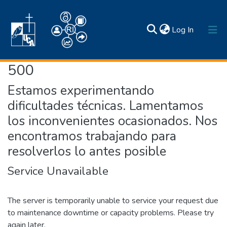
(current)
Log In
500
Inicio
Estamos experimentando
Comunidades y colecciones
dificultades técnicas. Lamentamos
Estadísticas
los inconvenientes ocasionados. Nos
Búsqueda por
Normativas
Acerca de
encontramos trabajando para
Contactos
resolverlos lo antes posible
Service Unavailable
The server is temporarily unable to service your request due
to maintenance downtime or capacity problems. Please try
again later.