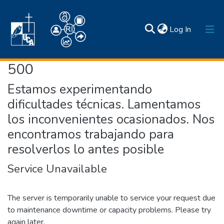
(current)
Log In
500
Inicio
Estamos experimentando
Comunidades y colecciones
dificultades técnicas. Lamentamos
Estadísticas
los inconvenientes ocasionados. Nos
Búsqueda por
Normativas
Acerca de
encontramos trabajando para
Contactos
resolverlos lo antes posible
Service Unavailable
The server is temporarily unable to service your request due
to maintenance downtime or capacity problems. Please try
again later.