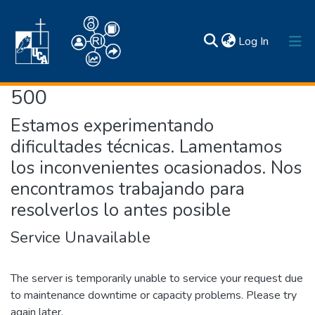
(current)
Log In
500
Inicio
Estamos experimentando
Comunidades y colecciones
dificultades técnicas. Lamentamos
Estadísticas
los inconvenientes ocasionados. Nos
Búsqueda por
Normativas
Acerca de
encontramos trabajando para
Contactos
resolverlos lo antes posible
Service Unavailable
The server is temporarily unable to service your request due
to maintenance downtime or capacity problems. Please try
again later.