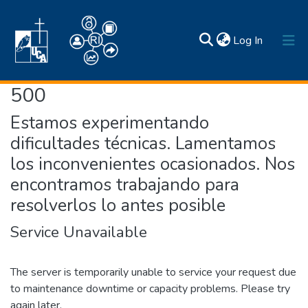
(current)
Log In
500
Inicio
Estamos experimentando
Comunidades y colecciones
dificultades técnicas. Lamentamos
Estadísticas
los inconvenientes ocasionados. Nos
Búsqueda por
Normativas
Acerca de
encontramos trabajando para
Contactos
resolverlos lo antes posible
Service Unavailable
The server is temporarily unable to service your request due
to maintenance downtime or capacity problems. Please try
again later.