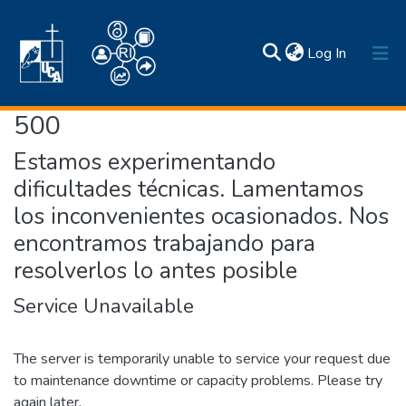
(current)
Log In
500
Inicio
Estamos experimentando
Comunidades y colecciones
dificultades técnicas. Lamentamos
Estadísticas
los inconvenientes ocasionados. Nos
Búsqueda por
Normativas
Acerca de
encontramos trabajando para
Contactos
resolverlos lo antes posible
Service Unavailable
The server is temporarily unable to service your request due
to maintenance downtime or capacity problems. Please try
again later.