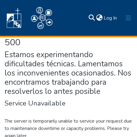
(current)
Log In
500
Inicio
Estamos experimentando
Comunidades y colecciones
dificultades técnicas. Lamentamos
Estadísticas
los inconvenientes ocasionados. Nos
Búsqueda por
Normativas
Acerca de
encontramos trabajando para
Contactos
resolverlos lo antes posible
Service Unavailable
The server is temporarily unable to service your request due
to maintenance downtime or capacity problems. Please try
again later.